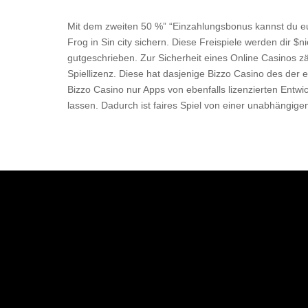
Mit dem zweiten 50 %” “Einzahlungsbonus kannst du euc
Frog in Sin city sichern. Diese Freispiele werden dir 
gutgeschrieben. Zur Sicherheit eines Online Casinos zäh
Spiellizenz. Diese hat dasjenige Bizzo Casino des de
Bizzo Casino nur Apps von ebenfalls lizenzierten Entwi
lassen. Dadurch ist faires Spiel von einer unabhängigen