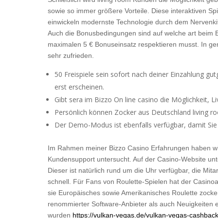
sowie so immer größere Vorteile. Diese interaktiven Sp
einwickeln modernste Technologie durch dem Nervenkit
Auch die Bonusbedingungen sind auf welche art beim 
maximalen 5 € Bonuseinsatz respektieren musst. In gen
sehr zufrieden.
50 Freispiele sein sofort nach deiner Einzahlung g
erst erscheinen.
Gibt sera im Bizzo On line casino die Möglichkeit, Liv
Persönlich können Zocker aus Deutschland living r
Der Demo-Modus ist ebenfalls verfügbar, damit Sie d
Im Rahmen meiner Bizzo Casino Erfahrungen haben wi
Kundensupport untersucht. Auf der Casino-Website unte
Dieser ist natürlich rund um die Uhr verfügbar, die Mita
schnell. Für Fans von Roulette-Spielen hat der Casinoa
sie Europäisches sowie Amerikanisches Roulette zocken
renommierter Software-Anbieter als auch Neuigkeiten ein
wurden
https://vulkan-vegas.de/vulkan-vegas-cashback