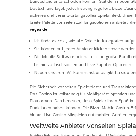
Bundesland unterscheiden können. Seit dem neuen Glücks
Deutschland legal, jedoch streng reguliert. Bizzo Casino
sicheres und verantwortungsvolles Spielumfeld. Unser 
breite Palette vonseiten Zahlungsoptionen anbietet, di
vegas.de
.
Ich finde es cost, wie alle Spiele in Kategorien aufg
Sie können auf jeden Anbieter klicken sowie werden z
Die Mobile Software beinhaltet eine große Bandbre
bis hin zu Tischspielen und Live Supplier Optionen.
Neben unserem Willkommensbonus gibt ha sido ein 
Die Sicherheit vonseiten Spielerdaten und Transaktione
Das Casino ist vollständig für Mobilgeräte optimiert und
Plattformen. Das bedeutet, dass Spieler ihren Spaß i
Funktionen haben können. Die Bizzo Mobile Casino-Erf
hinaus Live Casino Mitspielen auf mobilen Geräten erg
Weltweite Anbieter Vonseiten Spiel
Schließlich wird living room Kunden die Möglichkeit g