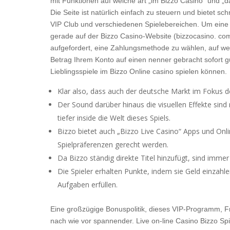
mit Funktionen auf welche art „im Bizzo Casino“ und „d
Die Seite ist natürlich einfach zu steuern und bietet sc
VIP Club und verschiedenen Spielebereichen. Um eine 
gerade auf der Bizzo Casino-Website (bizzocasino. co
aufgefordert, eine Zahlungsmethode zu wählen, auf wel
Betrag Ihrem Konto auf einen nenner gebracht sofort g
Lieblingsspiele im Bizzo Online casino spielen können.
Klar also, dass auch der deutsche Markt im Fokus d
Der Sound darüber hinaus die visuellen Effekte sind
tiefer inside die Welt dieses Spiels.
Bizzo bietet auch „Bizzo Live Casino“ Apps und Onli
Spielpräferenzen gerecht werden.
Da Bizzo ständig direkte Titel hinzufügt, sind immer
Die Spieler erhalten Punkte, indem sie Geld einzahl
Aufgaben erfüllen.
Eine großzügige Bonuspolitik, dieses VIP-Programm, F
nach wie vor spannender. Live on-line Casino Bizzo Spie