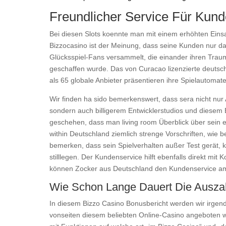
Freundlicher Service Für Kund
Bei diesen Slots koennte man mit einem erhöhten Einsa
Bizzocasino ist der Meinung, dass seine Kunden nur da
Glücksspiel-Fans versammelt, die einander ihren Traum 
geschaffen wurde. Das von Curacao lizenzierte deutsch
als 65 globale Anbieter präsentieren ihre Spielautomat
Wir finden ha sido bemerkenswert, dass sera nicht nur
sondern auch billigerem Entwicklerstudios und diesem E
geschehen, dass man living room Überblick über sein ei
within Deutschland ziemlich strenge Vorschriften, wie 
bemerken, dass sein Spielverhalten außer Test gerät,
stilllegen. Der Kundenservice hilft ebenfalls direkt mit
können Zocker aus Deutschland den Kundenservice am
Wie Schon Lange Dauert Die Ausza
In diesem Bizzo Casino Bonusbericht werden wir irgen
vonseiten diesem beliebten Online-Casino angeboten we