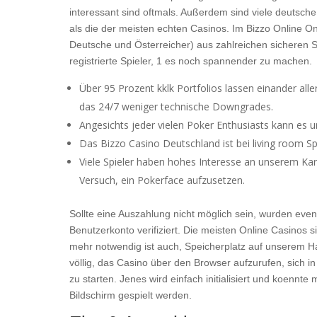
interessant sind oftmals. Außerdem sind viele deutsche
als die der meisten echten Casinos. Im Bizzo Online On
Deutsche und Österreicher) aus zahlreichen sicheren 
registrierte Spieler, 1 es noch spannender zu machen.
Über 95 Prozent kklk Portfolios lassen einander al
das 24/7 weniger technische Downgrades.
Angesichts jeder vielen Poker Enthusiasts kann es u
Das Bizzo Casino Deutschland ist bei living room Spi
Viele Spieler haben hohes Interesse an unserem Kart
Versuch, ein Pokerface aufzusetzen.
Sollte eine Auszahlung nicht möglich sein, wurden even
Benutzerkonto verifiziert. Die meisten Online Casinos s
mehr notwendig ist auch, Speicherplatz auf unserem H
völlig, das Casino über den Browser aufzurufen, sich 
zu starten. Jenes wird einfach initialisiert und koenn
Bildschirm gespielt werden.