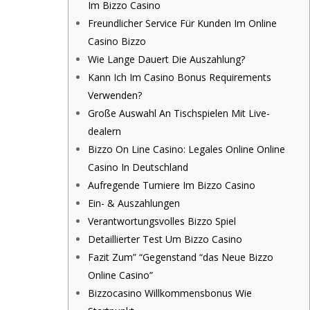
Im Bizzo Casino
Freundlicher Service Für Kunden Im Online
Casino Bizzo
Wie Lange Dauert Die Auszahlung?
Kann Ich Im Casino Bonus Requirements
Verwenden?
Große Auswahl An Tischspielen Mit Live-
dealern
Bizzo On Line Casino: Legales Online Online
Casino In Deutschland
Aufregende Turniere Im Bizzo Casino
Ein- & Auszahlungen
Verantwortungsvolles Bizzo Spiel
Detaillierter Test Um Bizzo Casino
Fazit Zum” “Gegenstand “das Neue Bizzo
Online Casino”
Bizzocasino Willkommensbonus Wie