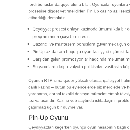
fərdi bonuslar da qeyd oluna bilər. Oyunçular oyunlar
prosesinə diqqət yetirməlidirlər. Pin Up casino az lisenz
etibarlılığı deməkdir.
Qeydiyyat prosesi onlayn kazinoda ümumilikdə bir dəfə
proqramlarına çıxışı təmin edir.
Qazanclı və müntəzəm bonuslara güvənmək üçün onl
Pin Up az-da tam hüquqlu oyun fəaliyyəti üçün istifa
Qarşıdan gələn promosyonlar haqqında məlumat mün
Bu yaxınlarda kriptovalyuta pul kisələri vasitəsilə kö
Oyunun RTP-si nə qədər yüksək olarsa, qalibiyyət halında
canlı kazino – bütün bu əyləncələrdə siz mərc edə və h
yaranarsa, dərhal texniki dəstəyə müraciət etmək tövsi
tez və asandır. Kazino veb-saytında istifadəçinin pro
çağırmaq üçün bir düymə var.
Pin-Up Oyunu
Qeydiyyatdan keçərkən oyunçu oyun hesabının bağlı ol