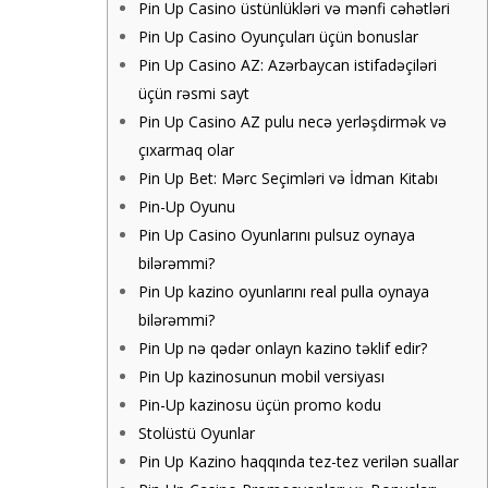
Pin Up Casino üstünlükləri və mənfi cəhətləri
Pin Up Casino Oyunçuları üçün bonuslar
Pin Up Casino AZ: Azərbaycan istifadəçiləri
üçün rəsmi sayt
Pin Up Casino AZ pulu necə yerləşdirmək və
çıxarmaq olar
Pin Up Bet: Mərc Seçimləri və İdman Kitabı
Pin-Up Oyunu
Pin Up Casino Oyunlarını pulsuz oynaya
bilərəmmi?
Pin Up kazino oyunlarını real pulla oynaya
bilərəmmi?
Pin Up nə qədər onlayn kazino təklif edir?
Pin Up kazinosunun mobil versiyası
Pin-Up kazinosu üçün promo kodu
Stolüstü Oyunlar
Pin Up Kazino haqqında tez-tez verilən suallar