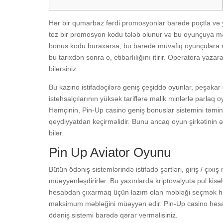
Hər bir qumarbaz fərdi promosyonlar barədə poçtla və 
tez bir promosyon kodu tələb olunur və bu oyunçuya mə
bonus kodu buraxarsa, bu barədə müvafiq oyunçulara 
bu tarixdən sonra o, etibarlılığını itirir. Operatora ya
bilərsiniz.
Bu kazino istifadəçilərə geniş çeşiddə oyunlar, peşəkar d
istehsalçılarının yüksək tariflərə malik minlərlə parlaq
Həmçinin, Pin-Up casino geniş bonuslar sistemini təmin 
qeydiyyatdan keçirməlidir. Bunu ancaq oyun şirkətinin ə
bilər.
Pin Up Aviator Oyunu
Bütün ödəniş sistemlərində istifadə şərtləri, giriş / çıxı
müəyyənləşdirirlər. Bu yaxınlarda kriptovalyuta pul kisəl
hesabdan çıxarmaq üçün lazım olan məbləği seçmək hü
maksimum məbləğini müəyyən edir. Pin-Up casino hesa
ödəniş sistemi barədə qərar verməlisiniz.