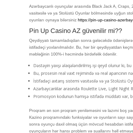
Azərbaycanlı oyunçular arasında Black Jack A, Craps, 2 
vasitəsilə və ya Stolüstü Oyunlar bölməsində uyğun sto
oyunları oynaya bilərsiniz
https://pin-up-casino-azerba
Pin Up Casino AZ güvenilir mi??
Qeydiyyatı tamamladıqdan sonra gələcəkdə ödənişlərə 
istifadəçi yoxlanılmalıdır. Bu, hər bir qeydiyyatdan keçm
məbləğinin 100%-i həcmində birdəfəlik ödənilir.
Dəstəyin yaxşı əlaqələndirilmiş işi qeyd olunur ki, bu 
Bu, prosesin real vaxt rejimində və real aparıcının nəz
İstifadəçi axtarış sistemi vasitəsilə və ya Stolüstü 
Azərbaycanlılar arasında Roulette Live, Light Night R
Promosyon kodunun həmişə istifadə müddəti var, bu tar
Proqram ən son proqram yeniləməsini və lazımi boş ya
Kazino proqramındakı funksiyalar və oyunların sayı say
sonra oyunçu daxil olmaq üçün mövcud hesabdan istifadə
oyunçuların hər hansı problem və suallarını həll etməy