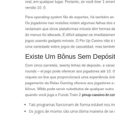
real, em qualquer lugar. Portanto, ze você tiver 1 sma
versão 10. 0.
Para operating-system fãs de esportes, há também an 
Os jogadores nas revisões notam algumas falhas dos a
reclamam que since plataformas móveis têm formas de 
do menus foi alterada. É difícil adaptar-se imediatam
jogos usando gadgets móveis. O Pin Up Casino não é 
uma variedade sobre jogos de casualidad, mas també
Existe Um Bônus Sem Depósit
Com cinco carretéis, twenty linhas de deposito, e cara
rounds – el jogo pode oferecer aos jogadores até 10.
níqueis on-line que proporcionará uma experiência únic
pagamento da Relax Gaming oferece aos jogadores a 
bônus. Wilds pode servir substitutos de qualquer out
quando você joga o Funds Train 2
pinup-cassino-br.c
Tais programas funcionam de forma estável nos m
Os jogos de momio são uma ótima maneira de se di