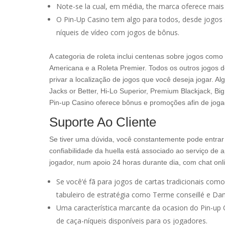
Note-se la cual, em média, the marca oferece mais
O Pin-Up Casino tem algo para todos, desde jogos
níqueis de vídeo com jogos de bônus.
A categoria de roleta inclui centenas sobre jogos com
Americana e a Roleta Premier. Todos os outros jogos d
privar a localização de jogos que você deseja jogar. A
Jacks or Better, Hi-Lo Superior, Premium Blackjack, B
Pin-up Casino oferece bônus e promoções afin de jogad
Suporte Ao Cliente
Se tiver uma dúvida, você constantemente pode entrar
confiabilidade da huella está associado ao serviço de 
jogador, num apoio 24 horas durante dia, com chat on
Se você’é fã para jogos de cartas tradicionais com
tabuleiro de estratégia como Terme conseillé e Da
Uma característica marcante da ocasion do Pin-up O
de caça-níqueis disponíveis para os jogadores.