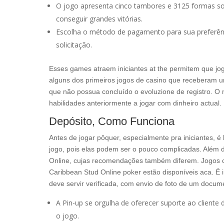
O jogo apresenta cinco tambores e 3125 formas sob
conseguir grandes vitórias.
Escolha o método de pagamento para sua preferência
solicitação.
Esses games atraem iniciantes at the permitem que jo
alguns dos primeiros jogos de casino que receberam u
que não possua concluído o evoluzione de registro. O
habilidades anteriormente a jogar com dinheiro actual.
Depósito, Como Funciona
Antes de jogar pôquer, especialmente pra iniciantes, 
jogo, pois elas podem ser o pouco complicadas. Além 
Online, cujas recomendações também diferem. Jogos 
Caribbean Stud Online poker estão disponíveis aca. É 
deve servir verificada, com envio de foto de um docum
A Pin-up se orgulha de oferecer suporte ao cliente 
o jogo.