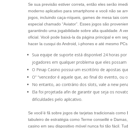
Se sua previsão estiver correta, então eles serão ime
moderno aplicativo para smartphone e você não se ar
jogos, incluindo caça-níqueis, games de mesa tais como
especial chamado “Aviator”. Esses jogos são provenient
garantindo uma jogabilidade sobre alta qualidade. A ve
oficial. Você pode baixá-la da página principal e em se
hacer la cusqui do Android, i-phones e até mesmo PCs
Sua equipe de suporte está disponível 24 horas por 
jogadores em qualquer problema que eles possam 
O Pinap Casino possui um escritório de apostas q
O” “vencedor é aquele que, ao final do evento, ou c
No entanto, ao contrário dos slots, vale a new pena
Ela foi projetada afin de garantir que seja os no
dificuldades pelo aplicativo.
Se você’é fã sobre jogos de tarjetas tradicionais como 
tabuleiro de estratégia como Terme conseillé e Damas, P
casino em seu dispositivo móvel nunca foi tão fácil. Tud