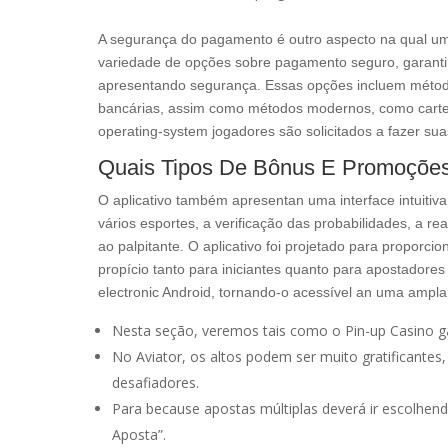
A segurança do pagamento é outro aspecto na qual um
variedade de opções sobre pagamento seguro, garantin
apresentando segurança. Essas opções incluem métodos 
bancárias, assim como métodos modernos, como carteira
operating-system jogadores são solicitados a fazer su
Quais Tipos De Bônus E Promoções
O aplicativo também apresentan uma interface intuitiva 
vários esportes, a verificação das probabilidades, a
ao palpitante. O aplicativo foi projetado para proporci
propício tanto para iniciantes quanto para apostadores
electronic Android, tornando-o acessível an uma ampl
Nesta seção, veremos tais como o Pin-up Casino ga
No Aviator, os altos podem ser muito gratificante
desafiadores.
Para because apostas múltiplas deverá ir escolhendo
Aposta”.