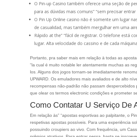
O Pin-up Casino também oferece uma seção de per
para as dúvidas mais comuns” “sem precisar entra
O Pin Up Online casino não é somente um lugar na
de casualidad, mas também mergulhar em uma aire
Rápido at the” “fácil de registrar. O telefone est
lugar. Alta velocidade do cassino e de cada máquina 
Portanto, pra saber mais em relação à todas as aposta
“la cual é muito notable ler atentamente muchas as reg
los. Alguns dos jogos tornam-se imediatamente renom
UPWARD. Os emuladores mais avaliados e de alto nível
recompensas não-padrão não passam despercebidos pel
que olear os termos electronic condições e prometer se
Como Contatar U Serviço De A
Em relação às” “apostas esportivas ao palpitante, o 
respetivas apostas possíveis. Para uma experiência sob
possuindo croupiers ao vivo. Com frequência, um Cas
prêmios atrativos. Para entrar nessa, basta se inscreve