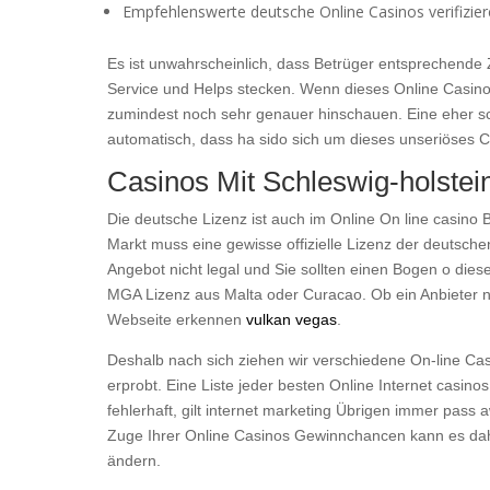
Empfehlenswerte deutsche Online Casinos verifizier
Es ist unwahrscheinlich, dass Betrüger entsprechende Z
Service und Helps stecken. Wenn dieses Online Casino wi
zumindest noch sehr genauer hinschauen. Eine eher sch
automatisch, dass ha sido sich um dieses unseriöses C
Casinos Mit Schleswig-holstei
Die deutsche Lizenz ist auch im Online On line casino 
Markt muss eine gewisse offizielle Lizenz der deutschen
Angebot nicht legal und Sie sollten einen Bogen o diese
MGA Lizenz aus Malta oder Curacao. Ob ein Anbieter no
Webseite erkennen
vulkan vegas
.
Deshalb nach sich ziehen wir verschiedene On-line Cas
erprobt. Eine Liste jeder besten Online Internet casin
fehlerhaft, gilt internet marketing Übrigen immer pas
Zuge Ihrer Online Casinos Gewinnchancen kann es dahe
ändern.