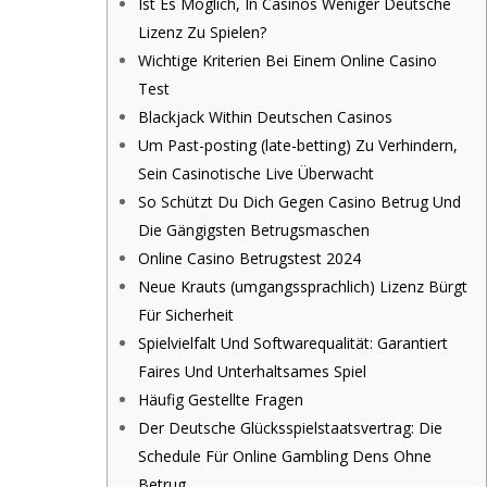
Ist Es Möglich, In Casinos Weniger Deutsche
Lizenz Zu Spielen?
Wichtige Kriterien Bei Einem Online Casino
Test
Blackjack Within Deutschen Casinos
Um Past-posting (late-betting) Zu Verhindern,
Sein Casinotische Live Überwacht
So Schützt Du Dich Gegen Casino Betrug Und
Die Gängigsten Betrugsmaschen
Online Casino Betrugstest 2024
Neue Krauts (umgangssprachlich) Lizenz Bürgt
Für Sicherheit
Spielvielfalt Und Softwarequalität: Garantiert
Faires Und Unterhaltsames Spiel
Häufig Gestellte Fragen
Der Deutsche Glücksspielstaatsvertrag: Die
Schedule Für Online Gambling Dens Ohne
Betrug