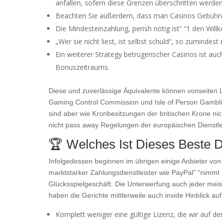
anfallen, sofern diese Grenzen überschritten werden
Beachten Sie außerdem, dass man Casinos Gebühre
Die Mindesteinzahlung, perish nötig ist” “1 den Wi
„Wer sie nicht liest, ist selbst schuld“, so zumindest
Ein weiterer Strategy betrügerischer Casinos ist a
Bonuszeitraums.
Diese und zuverlässige Äquivalente können vonseiten
Gaming Control Commission und Isle of Person Gamblin
sind aber wie Kronbesitzungen der britischen Krone nic
nicht pass away Regelungen der europäischen Dienstlei
🏆 Welches Ist Dieses Beste 
Infolgedessen beginnen im übrigen einige Anbieter von
marktstarker Zahlungsdienstleister wie PayPal” “nimmt 
Glücksspielgeschäft. Die Unterwerfung auch jeder mei
haben die Gerichte mittlerweile auch inside Hinblick auf 
Komplett weniger eine gültige Lizenz, die wir auf de