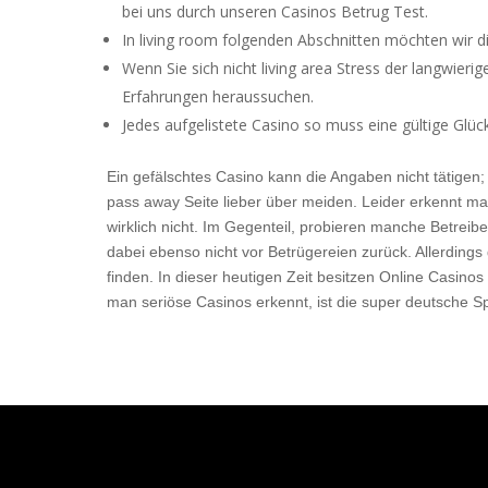
bei uns durch unseren Casinos Betrug Test.
In living room folgenden Abschnitten möchten wir d
Wenn Sie sich nicht living area Stress der langwie
Erfahrungen heraussuchen.
Jedes aufgelistete Casino so muss eine gültige Glück
Ein gefälschtes Casino kann die Angaben nicht tätigen
pass away Seite lieber über meiden. Leider erkennt man 
wirklich nicht. Im Gegenteil, probieren manche Betrei
dabei ebenso nicht vor Betrügereien zurück. Allerdings 
finden. In dieser heutigen Zeit besitzen Online Casin
man seriöse Casinos erkennt, ist die super deutsche S