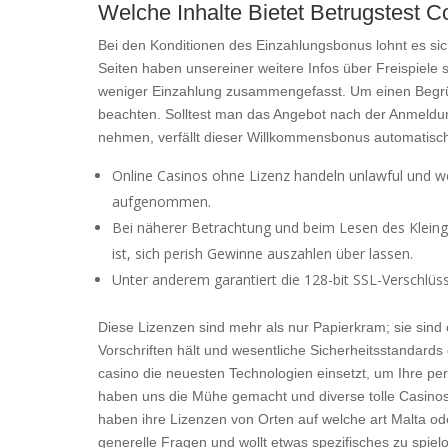
Welche Inhalte Bietet Betrugstest 
Bei den Konditionen des Einzahlungsbonus lohnt es sic
Seiten haben unsereiner weitere Infos über Freispiele
weniger Einzahlung zusammengefasst. Um einen Begrüß
beachten. Solltest man das Angebot nach der Anmeldun
nehmen, verfällt dieser Willkommensbonus automatisc
Online Casinos ohne Lizenz handeln unlawful und we
aufgenommen.
Bei näherer Betrachtung und beim Lesen des Kleinge
ist, sich perish Gewinne auszahlen über lassen.
Unter anderem garantiert die 128-bit SSL-Verschlüs
Diese Lizenzen sind mehr als nur Papierkram; sie sind
Vorschriften hält und wesentliche Sicherheitsstandards
casino die neuesten Technologien einsetzt, um Ihre per
haben uns die Mühe gemacht und diverse tolle Casinos
haben ihre Lizenzen von Orten auf welche art Malta ode
generelle Fragen und wollt etwas spezifisches zu spie