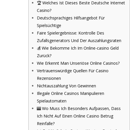
🏆 Welches Ist Dieses Beste Deutsche Internet
Casino?
Deutschsprachiges Hilfsangebot Für
Spielsüchtige
Faire Spielergebnisse: Kontrolle Des
Zufallsgenerators Und Der Auszahlungsraten
💰 Wie Bekomme Ich Im Online-casino Geld
Zurück?
Wie Erkennt Man Unseriöse Online Casinos?
Vertrauenswürdige Quellen Für Casino
Rezensionen
Nichtauszahlung Von Gewinnen
Illegale Online Casinos Manipulieren
Spielautomaten
🎰 Wo Muss Ich Besonders Aufpassen, Dass
Ich Nicht Auf Einen Online Casino Betrug
Reinfalle?