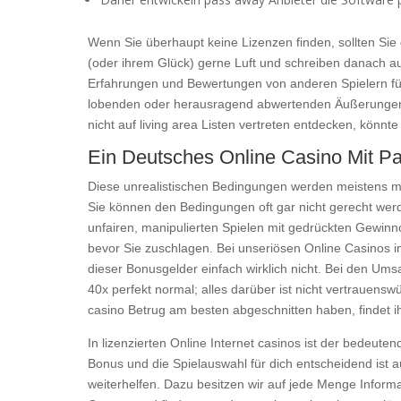
Wenn Sie überhaupt keine Lizenzen finden, sollten Sie
(oder ihrem Glück) gerne Luft und schreiben danach a
Erfahrungen und Bewertungen von anderen Spielern fü
lobenden oder herausragend abwertenden Äußerungen 
nicht auf living area Listen vertreten entdecken, könnt
Ein Deutsches Online Casino Mit P
Diese unrealistischen Bedingungen werden meistens mit
Sie können den Bedingungen oft gar nicht gerecht wer
unfairen, manipulierten Spielen mit gedrückten Gewi
bevor Sie zuschlagen. Bei unseriösen Online Casinos 
dieser Bonusgelder einfach wirklich nicht. Bei den Um
40x perfekt normal; alles darüber ist nicht vertrauenswü
casino Betrug am besten abgeschnitten haben, findet ihr
In lizenzierten Online Internet casinos ist der bedeut
Bonus und die Spielauswahl für dich entscheidend ist
weiterhelfen. Dazu besitzen wir auf jede Menge Informati